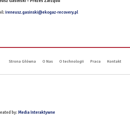
eusz Gasiński – Prezes Zarządu
il:
ireneusz.gasinski@ekogaz-recovery.pl
Strona Główna
O Nas
O technologii
Praca
Kontakt
reated by:
Media Interaktywne